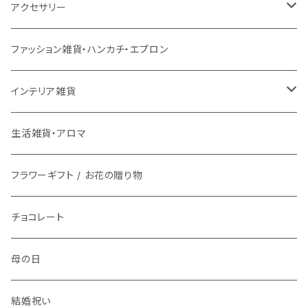
チェアパッド
こたつ本体
ライト
3月17日UP
チェア
バス用品
ミトン・鍋つかみ
アクセサリー
ラグ専用下敷き
こたつ布団
壁掛けアート / 鏡
座椅子
2月28日UP
インテリア雑貨
ファッション雑貨
コップ、グラス
ネックレス
ファッション雑貨・ハンカチ・エプロン
洗える
ローテーブル
時計
スツール
鏡・ミラー
メガネ / 眼鏡小物
1月9日UP
傘立て
生活雑貨
ランチボックス / 水筒
ピアス
インテリア雑貨
マット
ダイニングテーブル
ライト
ティッシュケース
アクセサリー雑貨
お皿
ブレスレット
花瓶 / フラワーベース
生活雑貨・アロマ
バスマット
サイドテーブル
整理用品、小物入れ
アロマ用品
アクセサリー・ウォッチ収納
フラワーギフト / お花の贈り物
箸置き
イヤリング
フラワーギフト / お花の贈り物
キッチンマット
植物
生活家電
植物栽培キット
文具
食器
指輪
チョコレート
時計
プリザーブドフラワー
お茶碗
キッチン用品
紙ナプキン
ヘアゴム
母の日
アロマ
お皿
携帯・スマホアクセサリー
カトラリー
ブローチ
結婚祝い