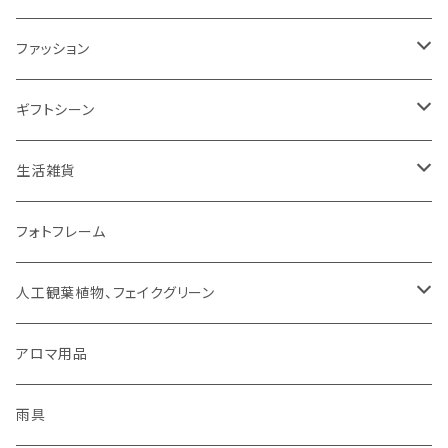
ミトン・鍋つかみ
アクセサリー
SUMINOE（スミノエ）
ファッション
コップ、グラス
DICTUM（ディクトム）
RIVERET（リヴェレット）名入れなし
HARIO（ハリオ）
アクセサリー
ギフトシーン
お皿
DESIGNLIFE（デザインライフ）
シリーズで選ぶ
ネックレス
チョコレート
ROSY RINGS（ロージーリングス）
ファッション雑貨
父の日
生活雑貨
箸置き
MOOMIN（ムーミン）
ネックレス
ピアス
その他
SMELLS LIKE SPELLS
ブランケット
母の日
扇風機
フォトフレーム
紙ナプキン
HOME（ホーム）
ピアス
イヤリング
アロマ用品
linoo（リノオ）
手袋
結婚祝い
文具
人工観葉植物、フェイクグリーン
カトラリー
イヤリング
ブレスレット
ファッション
Sheep by the Sea(シープバイザシー)
マスク
お誕生日
貯金箱
CT触媒グリーンシリーズ
アロマ用品
お茶碗
ブレスレット
イヤーカフ
手袋
花瓶 / フラワーベース
シマムラヒカリ
靴下
ティッシュケース
雨具
キッチンクロス/ランチョンマット