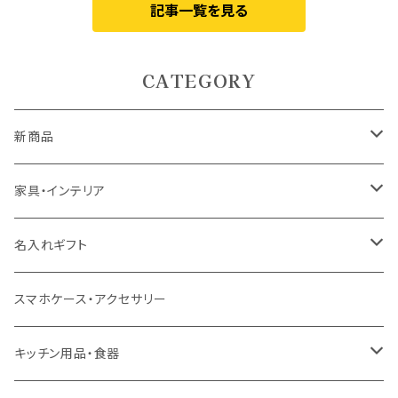
記事一覧を見る
CATEGORY
新商品
5月9日UP
家具・インテリア
5月7日UP
カーテン
名入れギフト
ドレープカーテン
4月10日UP
ラグ・マット
食器
スマホケース・アクセサリー
レースカーテン
ラグ
ドリンクウェア
4月7日UP
テーブル
インテリア用品
キッチン用品・食器
カフェカーテン