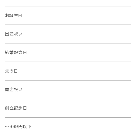
温度計・湿度計
小物
トレー
イヤーカフ
お誕生日
花瓶 / フラワーベース
キッチンタオル
バングル
出産祝い
結婚記念日
父の日
開店祝い
創立記念日
～999円以下