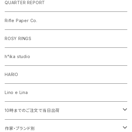
ラグ・マット
PEANUTS ピーナッツ EDITION.1
名入れあり
QUARTER REPORT
ドレープカーテン
ラグ・マット
SaanaJaOlli サーナヤオッリ EDITION.1
名入れなし
Rifle Paper Co.
レースカーテン
ラグ・マット
CLASSIC POOH（クラシック プー）
Disney HOME SERIES EDITION.8
ROSY RINGS
ラグ・マット
h°ika studio
HARIO
Lino e Lina
10時までのご注文で当日出荷
キッチン用品・食器
作家・ブランド別