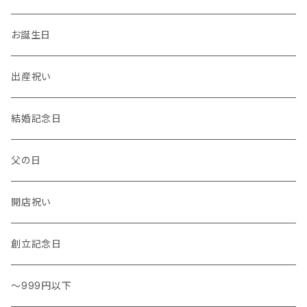
温度計・湿度計
小物
トレー
イヤーカフ
お誕生日
花瓶 / フラワーベース
キッチンタオル
バングル
出産祝い
結婚記念日
父の日
開店祝い
創立記念日
～999円以下