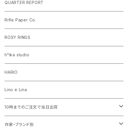
ラグ・マット
PEANUTS ピーナッツ EDITION.1
名入れあり
QUARTER REPORT
ドレープカーテン
ラグ・マット
SaanaJaOlli サーナヤオッリ EDITION.1
名入れなし
Rifle Paper Co.
レースカーテン
ラグ・マット
CLASSIC POOH（クラシック プー）
Disney HOME SERIES EDITION.8
ROSY RINGS
ラグ・マット
h°ika studio
HARIO
Lino e Lina
10時までのご注文で当日出荷
キッチン用品・食器
作家・ブランド別