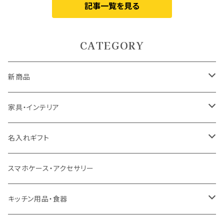
記事一覧を見る
CATEGORY
新商品
5月9日UP
家具・インテリア
5月7日UP
カーテン
名入れギフト
ドレープカーテン
4月10日UP
ラグ・マット
食器
スマホケース・アクセサリー
レースカーテン
ラグ
ドリンクウェア
4月7日UP
テーブル
インテリア用品
キッチン用品・食器
カフェカーテン