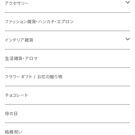
チェアパッド
こたつ本体
ライト
3月17日UP
チェア
バス用品
ミトン・鍋つかみ
アクセサリー
ラグ専用下敷き
こたつ布団
壁掛けアート / 鏡
座椅子
2月28日UP
インテリア雑貨
ファッション雑貨
コップ、グラス
ネックレス
ファッション雑貨・ハンカチ・エプロン
洗える
ローテーブル
時計
スツール
鏡・ミラー
メガネ / 眼鏡小物
1月9日UP
傘立て
生活雑貨
ランチボックス / 水筒
ピアス
インテリア雑貨
マット
ダイニングテーブル
ライト
ティッシュケース
アクセサリー雑貨
お皿
ブレスレット
花瓶 / フラワーベース
生活雑貨・アロマ
バスマット
サイドテーブル
整理用品、小物入れ
アロマ用品
アクセサリー・ウォッチ収納
フラワーギフト / お花の贈り物
箸置き
イヤリング
フラワーギフト / お花の贈り物
キッチンマット
植物
生活家電
植物栽培キット
文具
食器
指輪
チョコレート
時計
プリザーブドフラワー
お茶碗
キッチン用品
紙ナプキン
ヘアゴム
母の日
アロマ
お皿
携帯・スマホアクセサリー
カトラリー
ブローチ
結婚祝い