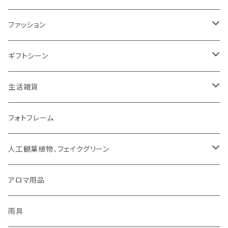
ミトン・鍋つかみ
アクセサリー
SUMINOE（スミノエ）
ファッション
コップ、グラス
DICTUM（ディクトム）
RIVERET（リヴェレット）名入れなし
HARIO（ハリオ）
アクセサリー
ギフトシーン
お皿
DESIGNLIFE（デザインライフ）
シリーズで選ぶ
ネックレス
チョコレート
ROSY RINGS（ロージーリングス）
ファッション雑貨
父の日
生活雑貨
箸置き
MOOMIN（ムーミン）
ネックレス
ピアス
その他
SMELLS LIKE SPELLS
ブランケット
母の日
扇風機
フォトフレーム
紙ナプキン
HOME（ホーム）
ピアス
イヤリング
アロマ用品
linoo（リノオ）
手袋
結婚祝い
文具
人工観葉植物、フェイクグリーン
カトラリー
イヤリング
ブレスレット
ファッション
Sheep by the Sea(シープバイザシー)
マスク
お誕生日
貯金箱
CT触媒グリーンシリーズ
アロマ用品
お茶碗
ブレスレット
イヤーカフ
手袋
花瓶 / フラワーベース
シマムラヒカリ
靴下
ティッシュケース
雨具
キッチンクロス/ランチョンマット