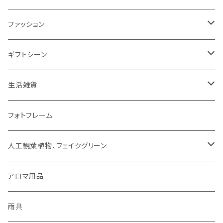
ミトン・鍋つかみ
アクセサリー
SUMINOE（スミノエ）
ファッション
コップ、グラス
DICTUM（ディクトム）
RIVERET（リヴェレット）名入れなし
HARIO（ハリオ）
アクセサリー
ギフトシーン
お皿
DESIGNLIFE（デザインライフ）
シリーズで選ぶ
ネックレス
チョコレート
ROSY RINGS（ロージーリングス）
ファッション雑貨
父の日
生活雑貨
箸置き
MOOMIN（ムーミン）
ネックレス
ピアス
その他
SMELLS LIKE SPELLS
ブランケット
母の日
扇風機
フォトフレーム
紙ナプキン
HOME（ホーム）
ピアス
イヤリング
アロマ用品
linoo（リノオ）
手袋
結婚祝い
文具
人工観葉植物、フェイクグリーン
カトラリー
イヤリング
ブレスレット
ファッション
Sheep by the Sea(シープバイザシー)
マスク
お誕生日
貯金箱
CT触媒グリーンシリーズ
アロマ用品
お茶碗
ブレスレット
イヤーカフ
手袋
花瓶 / フラワーベース
シマムラヒカリ
靴下
ティッシュケース
雨具
キッチンクロス/ランチョンマット