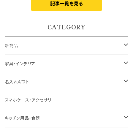
記事一覧を見る
CATEGORY
新商品
5月9日UP
家具・インテリア
5月7日UP
カーテン
名入れギフト
ドレープカーテン
4月10日UP
ラグ・マット
食器
スマホケース・アクセサリー
レースカーテン
ラグ
ドリンクウェア
4月7日UP
テーブル
インテリア用品
キッチン用品・食器
カフェカーテン