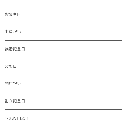
温度計・湿度計
小物
トレー
イヤーカフ
お誕生日
花瓶 / フラワーベース
キッチンタオル
バングル
出産祝い
結婚記念日
父の日
開店祝い
創立記念日
～999円以下