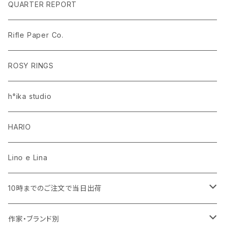
ラグ・マット
PEANUTS ピーナッツ EDITION.1
名入れあり
QUARTER REPORT
ドレープカーテン
ラグ・マット
SaanaJaOlli サーナヤオッリ EDITION.1
名入れなし
Rifle Paper Co.
レースカーテン
ラグ・マット
CLASSIC POOH（クラシック プー）
Disney HOME SERIES EDITION.8
ROSY RINGS
ラグ・マット
h°ika studio
HARIO
Lino e Lina
10時までのご注文で当日出荷
キッチン用品・食器
作家・ブランド別