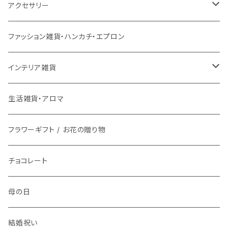
チェアパッド
こたつ本体
ライト
3月17日UP
チェア
バス用品
ミトン・鍋つかみ
アクセサリー
ラグ専用下敷き
こたつ布団
壁掛けアート / 鏡
座椅子
2月28日UP
インテリア雑貨
ファッション雑貨
コップ、グラス
ネックレス
ファッション雑貨・ハンカチ・エプロン
洗える
ローテーブル
時計
スツール
鏡・ミラー
メガネ / 眼鏡小物
1月9日UP
傘立て
生活雑貨
ランチボックス / 水筒
ピアス
インテリア雑貨
マット
ダイニングテーブル
ライト
ティッシュケース
アクセサリー雑貨
お皿
ブレスレット
花瓶 / フラワーベース
生活雑貨・アロマ
バスマット
サイドテーブル
整理用品、小物入れ
アロマ用品
アクセサリー・ウォッチ収納
フラワーギフト / お花の贈り物
箸置き
イヤリング
フラワーギフト / お花の贈り物
キッチンマット
植物
生活家電
植物栽培キット
文具
食器
指輪
チョコレート
時計
プリザーブドフラワー
お茶碗
キッチン用品
紙ナプキン
ヘアゴム
母の日
アロマ
お皿
携帯・スマホアクセサリー
カトラリー
ブローチ
結婚祝い