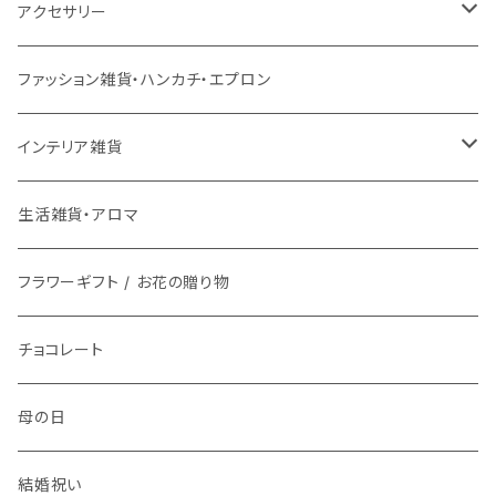
チェアパッド
こたつ本体
ライト
3月17日UP
チェア
バス用品
ミトン・鍋つかみ
アクセサリー
ラグ専用下敷き
こたつ布団
壁掛けアート / 鏡
座椅子
2月28日UP
インテリア雑貨
ファッション雑貨
コップ、グラス
ネックレス
ファッション雑貨・ハンカチ・エプロン
洗える
ローテーブル
時計
スツール
鏡・ミラー
メガネ / 眼鏡小物
1月9日UP
傘立て
生活雑貨
ランチボックス / 水筒
ピアス
インテリア雑貨
マット
ダイニングテーブル
ライト
ティッシュケース
アクセサリー雑貨
お皿
ブレスレット
花瓶 / フラワーベース
生活雑貨・アロマ
バスマット
サイドテーブル
整理用品、小物入れ
アロマ用品
アクセサリー・ウォッチ収納
フラワーギフト / お花の贈り物
箸置き
イヤリング
フラワーギフト / お花の贈り物
キッチンマット
植物
生活家電
植物栽培キット
文具
食器
指輪
チョコレート
時計
プリザーブドフラワー
お茶碗
キッチン用品
紙ナプキン
ヘアゴム
母の日
アロマ
お皿
携帯・スマホアクセサリー
カトラリー
ブローチ
結婚祝い