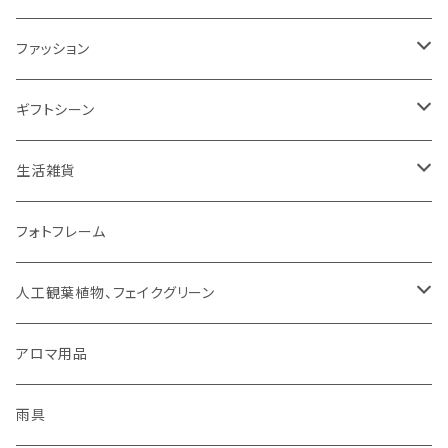
ミトン・鍋つかみ
アクセサリー
SUMINOE（スミノエ）
ファッション
コップ、グラス
DICTUM（ディクトム）
RIVERET（リヴェレット）名入れなし
HARIO（ハリオ）
アクセサリー
ギフトシーン
お皿
DESIGNLIFE（デザインライフ）
シリーズで選ぶ
ネックレス
チョコレート
ROSY RINGS（ロージーリングス）
ファッション雑貨
父の日
生活雑貨
箸置き
MOOMIN（ムーミン）
ネックレス
ピアス
その他
SMELLS LIKE SPELLS
ブランケット
母の日
扇風機
フォトフレーム
紙ナプキン
HOME（ホーム）
ピアス
イヤリング
アロマ用品
linoo（リノオ）
手袋
結婚祝い
文具
人工観葉植物、フェイクグリーン
カトラリー
イヤリング
ブレスレット
ファッション
Sheep by the Sea(シープバイザシー)
マスク
お誕生日
貯金箱
CT触媒グリーンシリーズ
アロマ用品
お茶碗
ブレスレット
イヤーカフ
手袋
花瓶 / フラワーベース
シマムラヒカリ
靴下
ティッシュケース
雨具
キッチンクロス/ランチョンマット