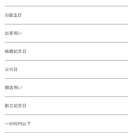
温度計・湿度計
小物
トレー
イヤーカフ
お誕生日
花瓶 / フラワーベース
キッチンタオル
バングル
出産祝い
結婚記念日
父の日
開店祝い
創立記念日
～999円以下