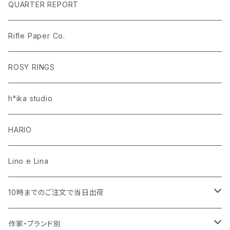
ラグ・マット
PEANUTS ピーナッツ EDITION.1
名入れあり
QUARTER REPORT
ドレープカーテン
ラグ・マット
SaanaJaOlli サーナヤオッリ EDITION.1
名入れなし
Rifle Paper Co.
レースカーテン
ラグ・マット
CLASSIC POOH（クラシック プー）
Disney HOME SERIES EDITION.8
ROSY RINGS
ラグ・マット
h°ika studio
HARIO
Lino e Lina
10時までのご注文で当日出荷
キッチン用品・食器
作家・ブランド別