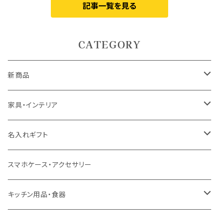
記事一覧を見る
CATEGORY
新商品
5月9日UP
家具・インテリア
5月7日UP
カーテン
名入れギフト
ドレープカーテン
4月10日UP
ラグ・マット
食器
スマホケース・アクセサリー
レースカーテン
ラグ
ドリンクウェア
4月7日UP
テーブル
インテリア用品
キッチン用品・食器
カフェカーテン