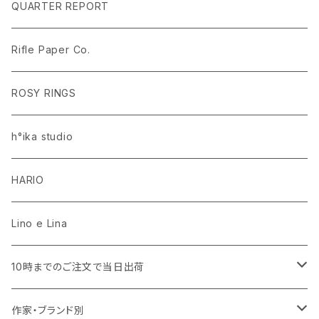
ラグ・マット
PEANUTS ピーナッツ EDITION.1
名入れあり
QUARTER REPORT
ドレープカーテン
ラグ・マット
SaanaJaOlli サーナヤオッリ EDITION.1
名入れなし
Rifle Paper Co.
レースカーテン
ラグ・マット
CLASSIC POOH（クラシック プー）
Disney HOME SERIES EDITION.8
ROSY RINGS
ラグ・マット
h°ika studio
HARIO
Lino e Lina
10時までのご注文で当日出荷
キッチン用品・食器
作家・ブランド別