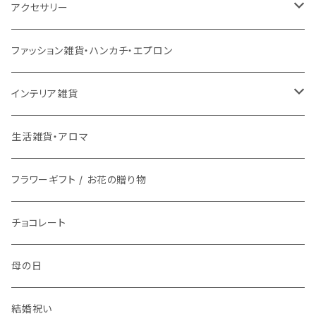
チェアパッド
こたつ本体
ライト
3月17日UP
チェア
バス用品
ミトン・鍋つかみ
アクセサリー
ラグ専用下敷き
こたつ布団
壁掛けアート / 鏡
座椅子
2月28日UP
インテリア雑貨
ファッション雑貨
コップ、グラス
ネックレス
ファッション雑貨・ハンカチ・エプロン
洗える
ローテーブル
時計
スツール
鏡・ミラー
メガネ / 眼鏡小物
1月9日UP
傘立て
生活雑貨
ランチボックス / 水筒
ピアス
インテリア雑貨
マット
ダイニングテーブル
ライト
ティッシュケース
アクセサリー雑貨
お皿
ブレスレット
花瓶 / フラワーベース
生活雑貨・アロマ
バスマット
サイドテーブル
整理用品、小物入れ
アロマ用品
アクセサリー・ウォッチ収納
フラワーギフト / お花の贈り物
箸置き
イヤリング
フラワーギフト / お花の贈り物
キッチンマット
植物
生活家電
植物栽培キット
文具
食器
指輪
チョコレート
時計
プリザーブドフラワー
お茶碗
キッチン用品
紙ナプキン
ヘアゴム
母の日
アロマ
お皿
携帯・スマホアクセサリー
カトラリー
ブローチ
結婚祝い