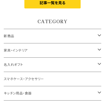
記事一覧を見る
CATEGORY
新商品
5月9日UP
家具・インテリア
5月7日UP
カーテン
名入れギフト
ドレープカーテン
4月10日UP
ラグ・マット
食器
スマホケース・アクセサリー
レースカーテン
ラグ
ドリンクウェア
4月7日UP
テーブル
インテリア用品
キッチン用品・食器
カフェカーテン