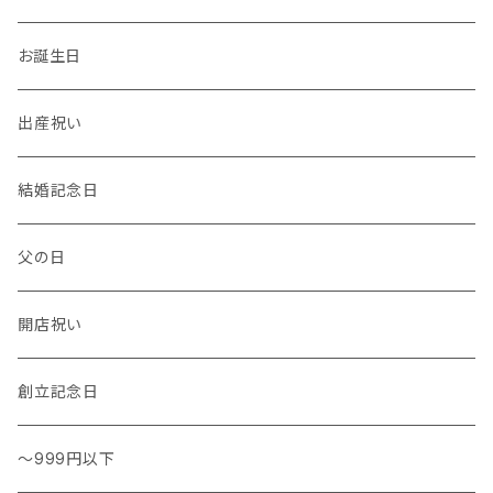
温度計・湿度計
小物
トレー
イヤーカフ
お誕生日
花瓶 / フラワーベース
キッチンタオル
バングル
出産祝い
結婚記念日
父の日
開店祝い
創立記念日
～999円以下