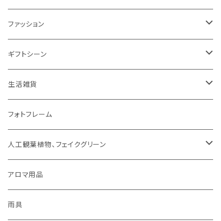
ミトン・鍋つかみ
アクセサリー
SUMINOE（スミノエ）
ファッション
コップ、グラス
DICTUM（ディクトム）
RIVERET（リヴェレット）名入れなし
HARIO（ハリオ）
アクセサリー
ギフトシーン
お皿
DESIGNLIFE（デザインライフ）
シリーズで選ぶ
ネックレス
チョコレート
ROSY RINGS（ロージーリングス）
ファッション雑貨
父の日
生活雑貨
箸置き
MOOMIN（ムーミン）
ネックレス
ピアス
その他
SMELLS LIKE SPELLS
ブランケット
母の日
扇風機
フォトフレーム
紙ナプキン
HOME（ホーム）
ピアス
イヤリング
アロマ用品
linoo（リノオ）
手袋
結婚祝い
文具
人工観葉植物、フェイクグリーン
カトラリー
イヤリング
ブレスレット
ファッション
Sheep by the Sea(シープバイザシー)
マスク
お誕生日
貯金箱
CT触媒グリーンシリーズ
アロマ用品
お茶碗
ブレスレット
イヤーカフ
手袋
花瓶 / フラワーベース
シマムラヒカリ
靴下
ティッシュケース
雨具
キッチンクロス/ランチョンマット