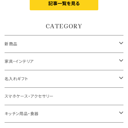
記事一覧を見る
CATEGORY
新商品
5月9日UP
家具・インテリア
5月7日UP
カーテン
名入れギフト
ドレープカーテン
4月10日UP
ラグ・マット
食器
スマホケース・アクセサリー
レースカーテン
ラグ
ドリンクウェア
4月7日UP
テーブル
インテリア用品
キッチン用品・食器
カフェカーテン