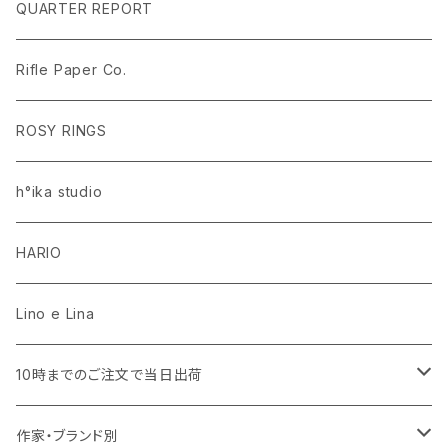
ラグ・マット
PEANUTS ピーナッツ EDITION.1
名入れあり
QUARTER REPORT
ドレープカーテン
ラグ・マット
SaanaJaOlli サーナヤオッリ EDITION.1
名入れなし
Rifle Paper Co.
レースカーテン
ラグ・マット
CLASSIC POOH（クラシック プー）
Disney HOME SERIES EDITION.8
ROSY RINGS
ラグ・マット
h°ika studio
HARIO
Lino e Lina
10時までのご注文で当日出荷
キッチン用品・食器
作家・ブランド別