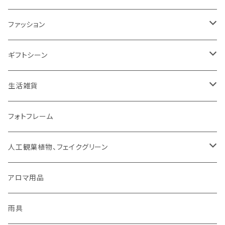
ミトン・鍋つかみ
アクセサリー
SUMINOE（スミノエ）
ファッション
コップ、グラス
DICTUM（ディクトム）
RIVERET（リヴェレット）名入れなし
HARIO（ハリオ）
アクセサリー
ギフトシーン
お皿
DESIGNLIFE（デザインライフ）
シリーズで選ぶ
ネックレス
チョコレート
ROSY RINGS（ロージーリングス）
ファッション雑貨
父の日
生活雑貨
箸置き
MOOMIN（ムーミン）
ネックレス
ピアス
その他
SMELLS LIKE SPELLS
ブランケット
母の日
扇風機
フォトフレーム
紙ナプキン
HOME（ホーム）
ピアス
イヤリング
アロマ用品
linoo（リノオ）
手袋
結婚祝い
文具
人工観葉植物、フェイクグリーン
カトラリー
イヤリング
ブレスレット
ファッション
Sheep by the Sea(シープバイザシー)
マスク
お誕生日
貯金箱
CT触媒グリーンシリーズ
アロマ用品
お茶碗
ブレスレット
イヤーカフ
手袋
花瓶 / フラワーベース
シマムラヒカリ
靴下
ティッシュケース
雨具
キッチンクロス/ランチョンマット