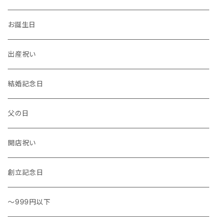
温度計・湿度計
小物
トレー
イヤーカフ
お誕生日
花瓶 / フラワーベース
キッチンタオル
バングル
出産祝い
結婚記念日
父の日
開店祝い
創立記念日
～999円以下