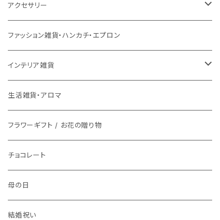
チェアパッド
こたつ本体
ライト
3月17日UP
チェア
バス用品
ミトン・鍋つかみ
アクセサリー
ラグ専用下敷き
こたつ布団
壁掛けアート / 鏡
座椅子
2月28日UP
インテリア雑貨
ファッション雑貨
コップ、グラス
ネックレス
ファッション雑貨・ハンカチ・エプロン
洗える
ローテーブル
時計
スツール
鏡・ミラー
メガネ / 眼鏡小物
1月9日UP
傘立て
生活雑貨
ランチボックス / 水筒
ピアス
インテリア雑貨
マット
ダイニングテーブル
ライト
ティッシュケース
アクセサリー雑貨
お皿
ブレスレット
花瓶 / フラワーベース
生活雑貨・アロマ
バスマット
サイドテーブル
整理用品、小物入れ
アロマ用品
アクセサリー・ウォッチ収納
フラワーギフト / お花の贈り物
箸置き
イヤリング
フラワーギフト / お花の贈り物
キッチンマット
植物
生活家電
植物栽培キット
文具
食器
指輪
チョコレート
時計
プリザーブドフラワー
お茶碗
キッチン用品
紙ナプキン
ヘアゴム
母の日
アロマ
お皿
携帯・スマホアクセサリー
カトラリー
ブローチ
結婚祝い