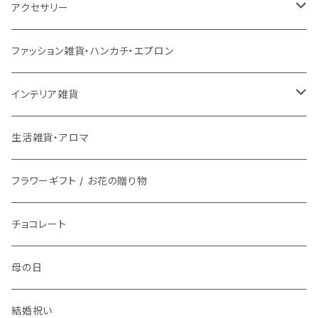
チェアパッド
こたつ本体
ライト
3月17日UP
チェア
バス用品
ミトン・鍋つかみ
アクセサリー
ラグ専用下敷き
こたつ布団
壁掛けアート / 鏡
座椅子
2月28日UP
インテリア雑貨
ファッション雑貨
コップ、グラス
ネックレス
ファッション雑貨・ハンカチ・エプロン
洗える
ローテーブル
時計
スツール
鏡・ミラー
メガネ / 眼鏡小物
1月9日UP
傘立て
生活雑貨
ランチボックス / 水筒
ピアス
インテリア雑貨
マット
ダイニングテーブル
ライト
ティッシュケース
アクセサリー雑貨
お皿
ブレスレット
花瓶 / フラワーベース
生活雑貨・アロマ
バスマット
サイドテーブル
整理用品、小物入れ
アロマ用品
アクセサリー・ウォッチ収納
フラワーギフト / お花の贈り物
箸置き
イヤリング
フラワーギフト / お花の贈り物
キッチンマット
植物
生活家電
植物栽培キット
文具
食器
指輪
チョコレート
時計
プリザーブドフラワー
お茶碗
キッチン用品
紙ナプキン
ヘアゴム
母の日
アロマ
お皿
携帯・スマホアクセサリー
カトラリー
ブローチ
結婚祝い