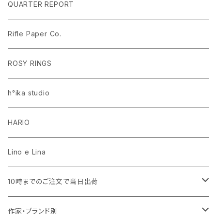
ラグ・マット
PEANUTS ピーナッツ EDITION.1
名入れあり
QUARTER REPORT
ドレープカーテン
ラグ・マット
SaanaJaOlli サーナヤオッリ EDITION.1
名入れなし
Rifle Paper Co.
レースカーテン
ラグ・マット
CLASSIC POOH（クラシック プー）
Disney HOME SERIES EDITION.8
ROSY RINGS
ラグ・マット
h°ika studio
HARIO
Lino e Lina
10時までのご注文で当日出荷
キッチン用品・食器
作家・ブランド別