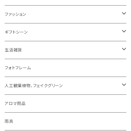
ミトン・鍋つかみ
アクセサリー
SUMINOE（スミノエ）
ファッション
コップ、グラス
DICTUM（ディクトム）
RIVERET（リヴェレット）名入れなし
HARIO（ハリオ）
アクセサリー
ギフトシーン
お皿
DESIGNLIFE（デザインライフ）
シリーズで選ぶ
ネックレス
チョコレート
ROSY RINGS（ロージーリングス）
ファッション雑貨
父の日
生活雑貨
箸置き
MOOMIN（ムーミン）
ネックレス
ピアス
その他
SMELLS LIKE SPELLS
ブランケット
母の日
扇風機
フォトフレーム
紙ナプキン
HOME（ホーム）
ピアス
イヤリング
アロマ用品
linoo（リノオ）
手袋
結婚祝い
文具
人工観葉植物、フェイクグリーン
カトラリー
イヤリング
ブレスレット
ファッション
Sheep by the Sea(シープバイザシー)
マスク
お誕生日
貯金箱
CT触媒グリーンシリーズ
アロマ用品
お茶碗
ブレスレット
イヤーカフ
手袋
花瓶 / フラワーベース
シマムラヒカリ
靴下
ティッシュケース
雨具
キッチンクロス/ランチョンマット