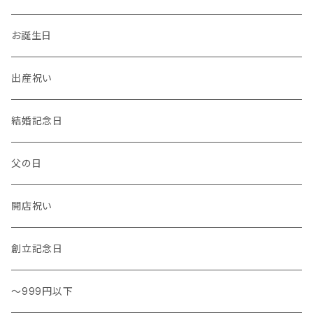
温度計・湿度計
小物
トレー
イヤーカフ
お誕生日
花瓶 / フラワーベース
キッチンタオル
バングル
出産祝い
結婚記念日
父の日
開店祝い
創立記念日
～999円以下