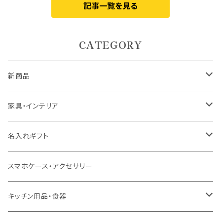
記事一覧を見る
CATEGORY
新商品
5月9日UP
家具・インテリア
5月7日UP
カーテン
名入れギフト
ドレープカーテン
4月10日UP
ラグ・マット
食器
スマホケース・アクセサリー
レースカーテン
ラグ
ドリンクウェア
4月7日UP
テーブル
インテリア用品
キッチン用品・食器
カフェカーテン