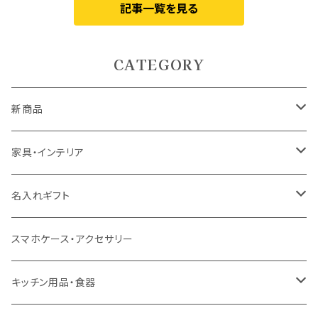
記事一覧を見る
CATEGORY
新商品
5月9日UP
家具・インテリア
5月7日UP
カーテン
名入れギフト
ドレープカーテン
4月10日UP
ラグ・マット
食器
スマホケース・アクセサリー
レースカーテン
ラグ
ドリンクウェア
4月7日UP
テーブル
インテリア用品
キッチン用品・食器
カフェカーテン