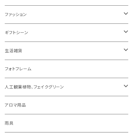
ミトン・鍋つかみ
アクセサリー
SUMINOE（スミノエ）
ファッション
コップ、グラス
DICTUM（ディクトム）
RIVERET（リヴェレット）名入れなし
HARIO（ハリオ）
アクセサリー
ギフトシーン
お皿
DESIGNLIFE（デザインライフ）
シリーズで選ぶ
ネックレス
チョコレート
ROSY RINGS（ロージーリングス）
ファッション雑貨
父の日
生活雑貨
箸置き
MOOMIN（ムーミン）
ネックレス
ピアス
その他
SMELLS LIKE SPELLS
ブランケット
母の日
扇風機
フォトフレーム
紙ナプキン
HOME（ホーム）
ピアス
イヤリング
アロマ用品
linoo（リノオ）
手袋
結婚祝い
文具
人工観葉植物、フェイクグリーン
カトラリー
イヤリング
ブレスレット
ファッション
Sheep by the Sea(シープバイザシー)
マスク
お誕生日
貯金箱
CT触媒グリーンシリーズ
アロマ用品
お茶碗
ブレスレット
イヤーカフ
手袋
花瓶 / フラワーベース
シマムラヒカリ
靴下
ティッシュケース
雨具
キッチンクロス/ランチョンマット