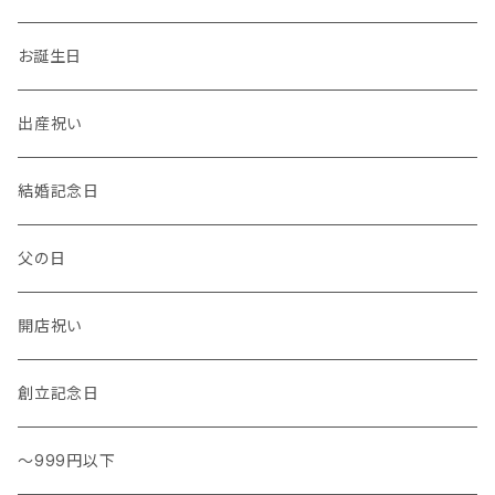
温度計・湿度計
小物
トレー
イヤーカフ
お誕生日
花瓶 / フラワーベース
キッチンタオル
バングル
出産祝い
結婚記念日
父の日
開店祝い
創立記念日
～999円以下