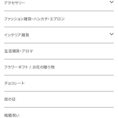
チェアパッド
こたつ本体
ライト
3月17日UP
チェア
バス用品
ミトン・鍋つかみ
アクセサリー
ラグ専用下敷き
こたつ布団
壁掛けアート / 鏡
座椅子
2月28日UP
インテリア雑貨
ファッション雑貨
コップ、グラス
ネックレス
ファッション雑貨・ハンカチ・エプロン
洗える
ローテーブル
時計
スツール
鏡・ミラー
メガネ / 眼鏡小物
1月9日UP
傘立て
生活雑貨
ランチボックス / 水筒
ピアス
インテリア雑貨
マット
ダイニングテーブル
ライト
ティッシュケース
アクセサリー雑貨
お皿
ブレスレット
花瓶 / フラワーベース
生活雑貨・アロマ
バスマット
サイドテーブル
整理用品、小物入れ
アロマ用品
アクセサリー・ウォッチ収納
フラワーギフト / お花の贈り物
箸置き
イヤリング
フラワーギフト / お花の贈り物
キッチンマット
植物
生活家電
植物栽培キット
文具
食器
指輪
チョコレート
時計
プリザーブドフラワー
お茶碗
キッチン用品
紙ナプキン
ヘアゴム
母の日
アロマ
お皿
携帯・スマホアクセサリー
カトラリー
ブローチ
結婚祝い