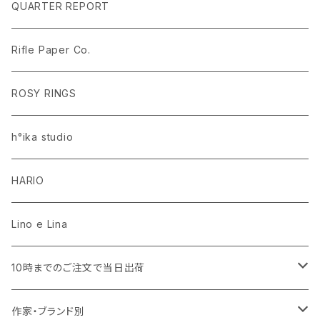
ラグ・マット
PEANUTS ピーナッツ EDITION.1
名入れあり
QUARTER REPORT
ドレープカーテン
ラグ・マット
SaanaJaOlli サーナヤオッリ EDITION.1
名入れなし
Rifle Paper Co.
レースカーテン
ラグ・マット
CLASSIC POOH（クラシック プー）
Disney HOME SERIES EDITION.8
ROSY RINGS
ラグ・マット
h°ika studio
HARIO
Lino e Lina
10時までのご注文で当日出荷
キッチン用品・食器
作家・ブランド別