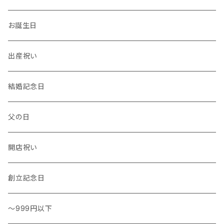
温度計・湿度計
小物
トレー
イヤーカフ
お誕生日
花瓶 / フラワーベース
キッチンタオル
バングル
出産祝い
結婚記念日
父の日
開店祝い
創立記念日
～999円以下