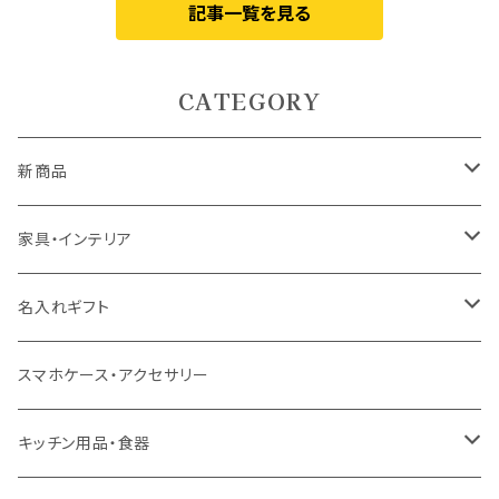
記事一覧を見る
CATEGORY
新商品
5月9日UP
家具・インテリア
5月7日UP
カーテン
名入れギフト
ドレープカーテン
4月10日UP
ラグ・マット
食器
スマホケース・アクセサリー
レースカーテン
ラグ
ドリンクウェア
4月7日UP
テーブル
インテリア用品
キッチン用品・食器
カフェカーテン