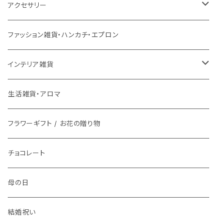
チェアパッド
こたつ本体
ライト
3月17日UP
チェア
バス用品
ミトン・鍋つかみ
アクセサリー
ラグ専用下敷き
こたつ布団
壁掛けアート / 鏡
座椅子
2月28日UP
インテリア雑貨
ファッション雑貨
コップ、グラス
ネックレス
ファッション雑貨・ハンカチ・エプロン
洗える
ローテーブル
時計
スツール
鏡・ミラー
メガネ / 眼鏡小物
1月9日UP
傘立て
生活雑貨
ランチボックス / 水筒
ピアス
インテリア雑貨
マット
ダイニングテーブル
ライト
ティッシュケース
アクセサリー雑貨
お皿
ブレスレット
花瓶 / フラワーベース
生活雑貨・アロマ
バスマット
サイドテーブル
整理用品、小物入れ
アロマ用品
アクセサリー・ウォッチ収納
フラワーギフト / お花の贈り物
箸置き
イヤリング
フラワーギフト / お花の贈り物
キッチンマット
植物
生活家電
植物栽培キット
文具
食器
指輪
チョコレート
時計
プリザーブドフラワー
お茶碗
キッチン用品
紙ナプキン
ヘアゴム
母の日
アロマ
お皿
携帯・スマホアクセサリー
カトラリー
ブローチ
結婚祝い