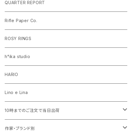
ラグ・マット
PEANUTS ピーナッツ EDITION.1
名入れあり
QUARTER REPORT
ドレープカーテン
ラグ・マット
SaanaJaOlli サーナヤオッリ EDITION.1
名入れなし
Rifle Paper Co.
レースカーテン
ラグ・マット
CLASSIC POOH（クラシック プー）
Disney HOME SERIES EDITION.8
ROSY RINGS
ラグ・マット
h°ika studio
HARIO
Lino e Lina
10時までのご注文で当日出荷
キッチン用品・食器
作家・ブランド別