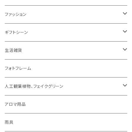
ミトン・鍋つかみ
アクセサリー
SUMINOE（スミノエ）
ファッション
コップ、グラス
DICTUM（ディクトム）
RIVERET（リヴェレット）名入れなし
HARIO（ハリオ）
アクセサリー
ギフトシーン
お皿
DESIGNLIFE（デザインライフ）
シリーズで選ぶ
ネックレス
チョコレート
ROSY RINGS（ロージーリングス）
ファッション雑貨
父の日
生活雑貨
箸置き
MOOMIN（ムーミン）
ネックレス
ピアス
その他
SMELLS LIKE SPELLS
ブランケット
母の日
扇風機
フォトフレーム
紙ナプキン
HOME（ホーム）
ピアス
イヤリング
アロマ用品
linoo（リノオ）
手袋
結婚祝い
文具
人工観葉植物、フェイクグリーン
カトラリー
イヤリング
ブレスレット
ファッション
Sheep by the Sea(シープバイザシー)
マスク
お誕生日
貯金箱
CT触媒グリーンシリーズ
アロマ用品
お茶碗
ブレスレット
イヤーカフ
手袋
花瓶 / フラワーベース
シマムラヒカリ
靴下
ティッシュケース
雨具
キッチンクロス/ランチョンマット