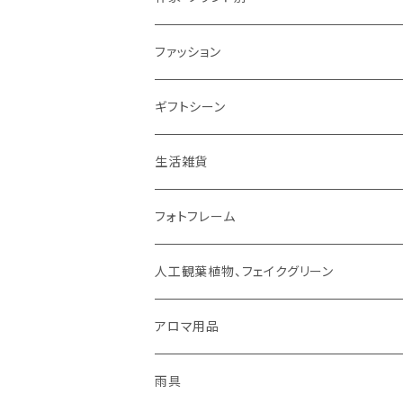
ミトン・鍋つかみ
アクセサリー
SUMINOE（スミノエ）
ファッション
コップ、グラス
DICTUM（ディクトム）
RIVERET（リヴェレット）名入れなし
HARIO（ハリオ）
アクセサリー
ギフトシーン
お皿
DESIGNLIFE（デザインライフ）
シリーズで選ぶ
ネックレス
チョコレート
ROSY RINGS（ロージーリングス）
ファッション雑貨
父の日
生活雑貨
箸置き
MOOMIN（ムーミン）
ネックレス
ピアス
その他
SMELLS LIKE SPELLS
ブランケット
母の日
扇風機
フォトフレーム
紙ナプキン
HOME（ホーム）
ピアス
イヤリング
アロマ用品
linoo（リノオ）
手袋
結婚祝い
文具
人工観葉植物、フェイクグリーン
カトラリー
イヤリング
ブレスレット
ファッション
Sheep by the Sea(シープバイザシー)
マスク
お誕生日
貯金箱
CT触媒グリーンシリーズ
アロマ用品
お茶碗
ブレスレット
イヤーカフ
手袋
花瓶 / フラワーベース
シマムラヒカリ
靴下
ティッシュケース
雨具