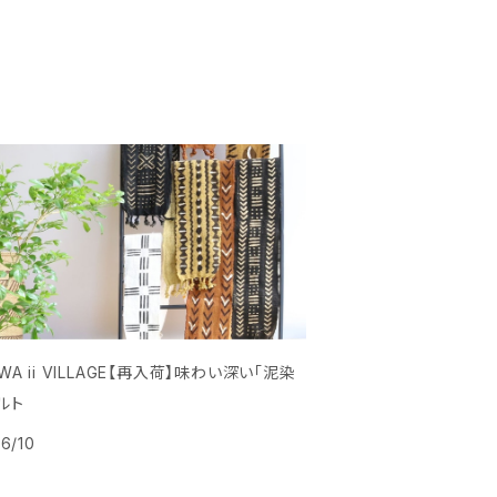
WA ii VILLAGE【再入荷】味わい深い「泥染
ルト
6/10