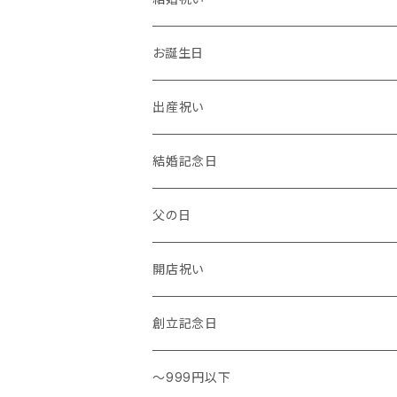
温度計・湿度計
小物
トレー
イヤーカフ
お誕生日
花瓶 / フラワーベース
キッチンタオル
バングル
出産祝い
結婚記念日
父の日
開店祝い
創立記念日
～999円以下