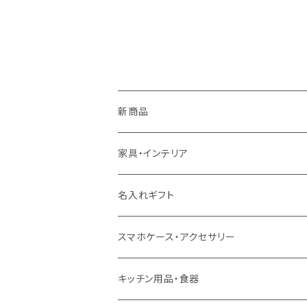
新商品
5月9日UP
家具・インテリア
5月7日UP
カーテン
名入れギフト
ドレープカーテン
4月10日UP
ラグ・マット
食器
スマホケース・アクセサリー
レースカーテン
ラグ
ドリンクウェア
4月7日UP
テーブル
インテリア用品
キッチン用品・食器