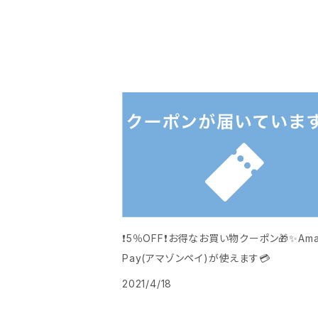
❗️5％OFF❗️お得なお買い物クーポン🎁️✨Ama
Pay(アマゾンペイ)が使えます💳
2021/4/18