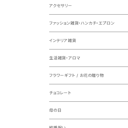
カフェカーテン
チェアパッド
こたつ本体
ライト
3月17日UP
チェア
バス用品
ミトン・鍋つかみ
アクセサリー
ラグ専用下敷き
こたつ布団
壁掛けアート / 鏡
座椅子
2月28日UP
インテリア雑貨
ファッション雑貨
コップ、グラス
ネックレス
ファッション雑貨・ハンカチ・エプロン
洗える
ローテーブル
時計
スツール
鏡・ミラー
メガネ / 眼鏡小物
1月9日UP
傘立て
生活雑貨
ランチボックス / 水筒
ピアス
インテリア雑貨
マット
ダイニングテーブル
ライト
ティッシュケース
アクセサリー雑貨
お皿
ブレスレット
花瓶 / フラワーベース
生活雑貨・アロマ
バスマット
サイドテーブル
整理用品、小物入れ
アロマ用品
アクセサリー・ウォッチ収納
フラワーギフト / お花の贈り物
箸置き
イヤリング
フラワーギフト / お花の贈り物
キッチンマット
植物
生活家電
植物栽培キット
文具
食器
指輪
チョコレート
時計
プリザーブドフラワー
お茶碗
キッチン用品
紙ナプキン
ヘアゴム
母の日
アロマ
お皿
携帯・スマホアクセサリー
カトラリー
ブローチ
結婚祝い