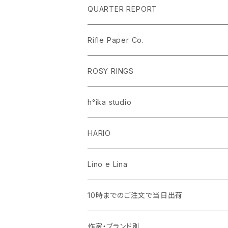
ラグ・マット
PEANUTS ピーナッツ EDITION.1
名入れあり
QUARTER REPORT
ドレープカーテン
ラグ・マット
SaanaJaOlli サーナヤオッリ EDITION.1
名入れなし
Rifle Paper Co.
レースカーテン
ラグ・マット
CLASSIC POOH（クラシック プー）
Disney HOME SERIES EDITION.8
ROSY RINGS
ラグ・マット
h°ika studio
HARIO
Lino e Lina
10時までのご注文で当日出荷
キッチン用品・食器
作家・ブランド別