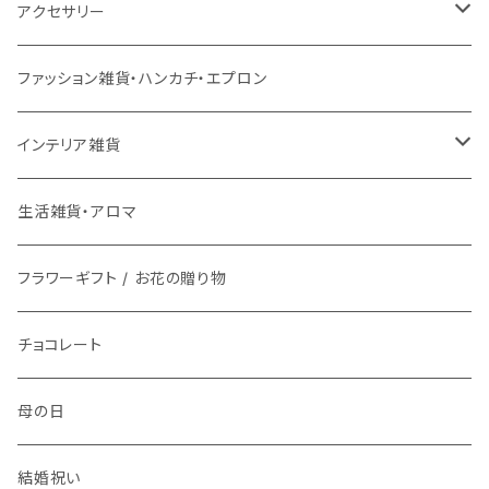
チェアパッド
こたつ本体
ライト
3月17日UP
チェア
バス用品
ミトン・鍋つかみ
アクセサリー
ラグ専用下敷き
こたつ布団
壁掛けアート / 鏡
座椅子
2月28日UP
インテリア雑貨
ファッション雑貨
コップ、グラス
ネックレス
ファッション雑貨・ハンカチ・エプロン
洗える
ローテーブル
時計
スツール
鏡・ミラー
メガネ / 眼鏡小物
1月9日UP
傘立て
生活雑貨
ランチボックス / 水筒
ピアス
インテリア雑貨
マット
ダイニングテーブル
ライト
ティッシュケース
アクセサリー雑貨
お皿
ブレスレット
花瓶 / フラワーベース
生活雑貨・アロマ
バスマット
サイドテーブル
整理用品、小物入れ
アロマ用品
アクセサリー・ウォッチ収納
フラワーギフト / お花の贈り物
箸置き
イヤリング
フラワーギフト / お花の贈り物
キッチンマット
植物
生活家電
植物栽培キット
文具
食器
指輪
チョコレート
時計
プリザーブドフラワー
お茶碗
キッチン用品
紙ナプキン
ヘアゴム
母の日
アロマ
お皿
携帯・スマホアクセサリー
カトラリー
ブローチ
結婚祝い