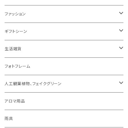
ミトン・鍋つかみ
アクセサリー
SUMINOE（スミノエ）
ファッション
コップ、グラス
DICTUM（ディクトム）
RIVERET（リヴェレット）名入れなし
HARIO（ハリオ）
アクセサリー
ギフトシーン
お皿
DESIGNLIFE（デザインライフ）
シリーズで選ぶ
ネックレス
チョコレート
ROSY RINGS（ロージーリングス）
ファッション雑貨
父の日
生活雑貨
箸置き
MOOMIN（ムーミン）
ネックレス
ピアス
その他
SMELLS LIKE SPELLS
ブランケット
母の日
扇風機
フォトフレーム
紙ナプキン
HOME（ホーム）
ピアス
イヤリング
アロマ用品
linoo（リノオ）
手袋
結婚祝い
文具
人工観葉植物、フェイクグリーン
カトラリー
イヤリング
ブレスレット
ファッション
Sheep by the Sea(シープバイザシー)
マスク
お誕生日
貯金箱
CT触媒グリーンシリーズ
アロマ用品
お茶碗
ブレスレット
イヤーカフ
手袋
花瓶 / フラワーベース
シマムラヒカリ
靴下
ティッシュケース
雨具
キッチンクロス/ランチョンマット