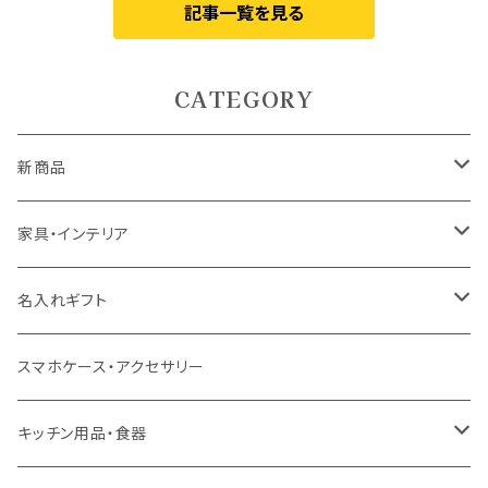
記事一覧を見る
CATEGORY
新商品
5月9日UP
家具・インテリア
5月7日UP
カーテン
名入れギフト
ドレープカーテン
4月10日UP
ラグ・マット
食器
スマホケース・アクセサリー
レースカーテン
ラグ
ドリンクウェア
4月7日UP
テーブル
インテリア用品
キッチン用品・食器
カフェカーテン