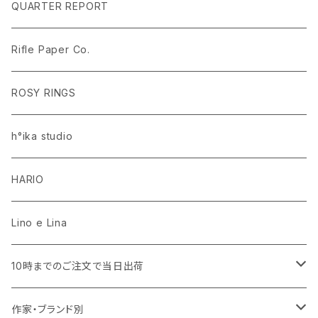
ラグ・マット
PEANUTS ピーナッツ EDITION.1
名入れあり
QUARTER REPORT
ドレープカーテン
ラグ・マット
SaanaJaOlli サーナヤオッリ EDITION.1
名入れなし
Rifle Paper Co.
レースカーテン
ラグ・マット
CLASSIC POOH（クラシック プー）
Disney HOME SERIES EDITION.8
ROSY RINGS
ラグ・マット
h°ika studio
HARIO
Lino e Lina
10時までのご注文で当日出荷
キッチン用品・食器
作家・ブランド別