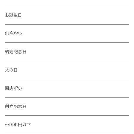
温度計・湿度計
小物
トレー
イヤーカフ
お誕生日
花瓶 / フラワーベース
キッチンタオル
バングル
出産祝い
結婚記念日
父の日
開店祝い
創立記念日
～999円以下