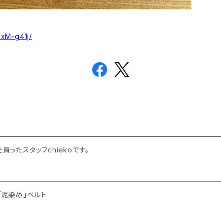
3xM-g41j/
を買ったスタッフchiekoです。
い「泥染め」ベルト