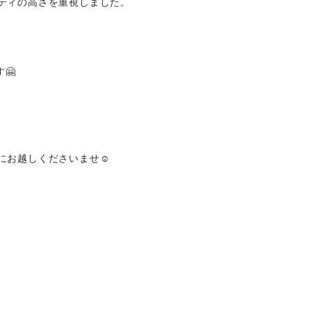
ティの高さを重視しました。
🤗
お越しくださいませ☺️