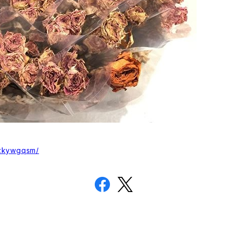
Ezkywgqsm/