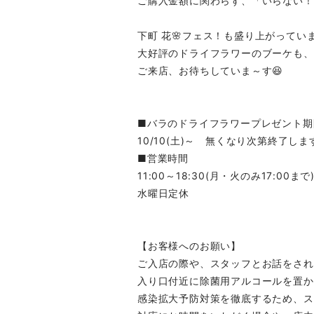
ご購入金額に関わらず、「いらない！
下町 花🌸フェス！も盛り上がってい
大好評のドライフラワーのブーケも、
ご来店、お待ちしていま～す😆
■バラのドライフラワープレゼント期
10/10(土)～ 無くなり次第終了しま
■営業時間
11:00～18:30(月・火のみ17:00まで
水曜日定休
【お客様へのお願い】
ご入店の際や、スタッフとお話をされ
入り口付近に除菌用アルコールを置か
感染拡大予防対策を徹底するため、ス