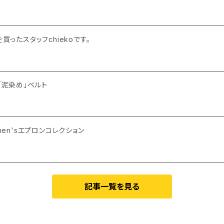
を買ったスタッフchiekoです。
い「泥染め」ベルト
】men'sエプロンコレクション
記事一覧を見る