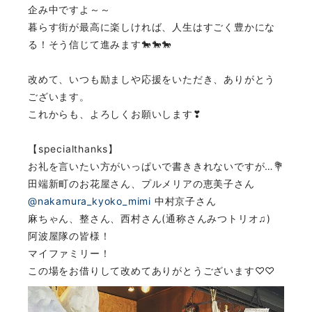
企み中ですよ～～
暮らす街が最高に楽しければ、人生はすごく豊かにな
る！そう信じて進みます🐎🐎🐎
改めて、いつも励ましや応援をいただき、ありがとう
ございます。
これからも、よろしくお願いします❣
【specialthanks】
お礼を言いたい方がいっぱいで書ききれないですが…💐
田端新町のお花屋さん、プルメリアの恵美子さん
@nakamura_kyoko_mimi
中村京子さん
麻ちゃん、整さん、西村さん(通称さんみつトリオ♫)
阿波屋隊の皆様！
マイファミリー！
この場をお借りして改めてありがとうございます♡♡