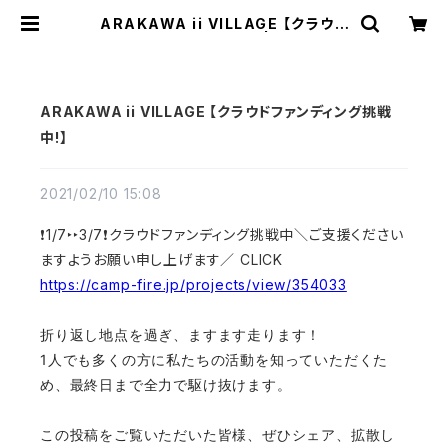
ARAKAWA ii VILLAGE 【クラウド
ファンディング挑戦中!】 | TEXTALI
AN（テキスタリアン）
ARAKAWA ii VILLAGE 【クラウドファンディング挑戦
中!】
2021/02/10 15:08
❗️1/7‣‣3/7❗クラウドファンディング挑戦中​＼ご支援ください
ますようお願い申し上げます／ CLICK
https://camp-fire.jp/projects/view/354033
折り返し地点を過ぎ、ますます走ります！
1人でも多くの方に私たちの活動を知っていただくた
め、最終日まで全力で駆け抜けます。
この投稿をご覧いただいた皆様、ぜひシェア、拡散し