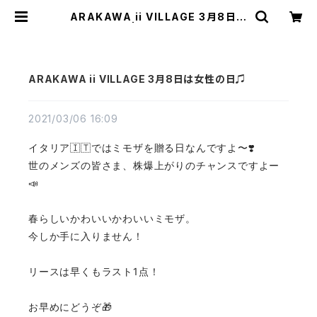
ARAKAWA ii VILLAGE 3月8日は
女性の日♫ | TEXTALIAN（テキス
タリアン）
ARAKAWA ii VILLAGE 3月8日は女性の日♫
2021/03/06 16:09
イタリア🇮🇹ではミモザを贈る日なんですよ〜❣️
世のメンズの皆さま、株爆上がりのチャンスですよー
📣
春らしいかわいいかわいいミモザ。
今しか手に入りません！
リースは早くもラスト1点！
お早めにどうぞ🎁