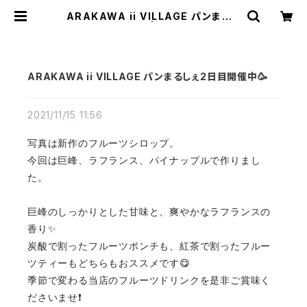
ARAKAWA ii VILLAGE パンまるし
ぇ2日目開催中🥳 | TEXTALIAN（テ
キスタリアン）
ARAKAWA ii VILLAGE パンまるしぇ2日目開催中🥳
2021/11/15 11:56
写真は新作のフルーツシロップ。
今回は巨峰、ラフランス、パイナップルで作りまし
た。
巨峰のしっかりとした甘味と、爽やかなラフランスの
香り✨
炭酸で割ったフルーツポンチも、紅茶で割ったフルー
ツティーもどちらもおススメです😋
季節で変わる当店のフルーツドリンクを是非ご賞味く
ださいませ❗️