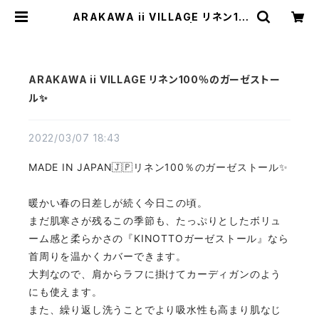
ARAKAWA ii VILLAGE リネン10
0％のガーゼストール✨ | TEXTALI
AN（テキスタリアン）
ARAKAWA ii VILLAGE リネン100％のガーゼストー
ル✨
2022/03/07 18:43
MADE IN JAPAN🇯🇵リネン100％のガーゼストール✨
暖かい春の日差しが続く今日この頃。
まだ肌寒さが残るこの季節も、たっぷりとしたボリュ
ーム感と柔らかさの『KINOTTOガーゼストール』なら
首周りを温かくカバーできます。
大判なので、肩からラフに掛けてカーディガンのよう
にも使えます。
また、繰り返し洗うことでより吸水性も高まり肌なじ