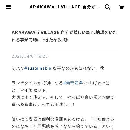
ARAKAWA ii VILLAGE 自分が嬉
しい事と、地球をいたわる事が同時に
できたなら。🧐 | TEXTALIAN（テキ
スタリアン）
ARAKAWA ii VILLAGE 自分が嬉しい事と、地球をいた
わる事が同時にできたなら。🧐
2022/04/01 18:25
それが
#sustainable
な事なのかも知れない。🌍
ランチタイムが特別になる
#薗部産業
の曲げわっぱ
と、マイ箸セット。
大切に永く使える、そして、やっぱり良い器とお箸で
食べる食事はとっても美味しい！
使い捨て容器は便利な場面もあるけど、「まだ使える
のになあ」と罪悪感を感じながら捨てている、という