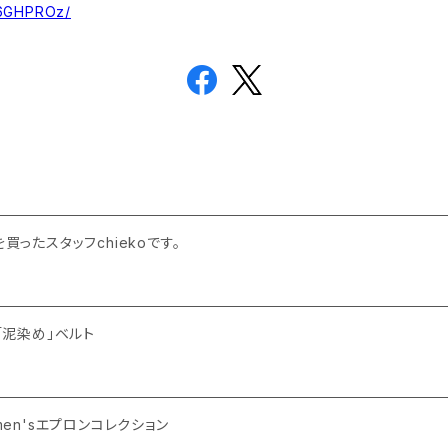
t6GHPROz/
を買ったスタッフchiekoです。
い「泥染め」ベルト
】men'sエプロンコレクション