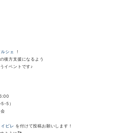
マルシェ
！
の後方支援になるよう
うイベントです♪
6:00
-5-5）
員会
イイビレ
を付けて投稿お願いします！