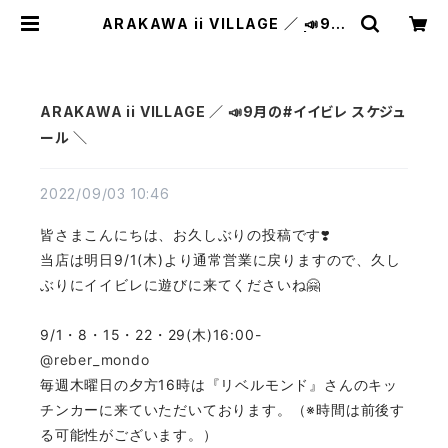
ARAKAWA ii VILLAGE ／ 📣9月
の#イイビレ スケジュール ＼ | TEX
TALIAN（テキスタリアン）
ARAKAWA ii VILLAGE ／ 📣9月の#イイビレ スケジュ
ール ＼
2022/09/03 10:46
皆さまこんにちは、お久しぶりの投稿です❣️
当店は明日9/1(木)より通常営業に戻りますので、久し
ぶりにイイビレに遊びに来てくださいね🤗
9/1・8・15・22・29(木)16:00-
@reber_mondo
毎週木曜日の夕方16時は『リベルモンド』さんのキッ
チンカーに来ていただいております。（※時間は前後す
る可能性がございます。）