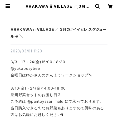
ARAKAWA ii VILLAGE ／ 3月の#
イイビレ スケジュール📣 ＼ | TEXT
ALIAN（テキスタリアン）
ARAKAWA ii VILLAGE ／ 3月の#イイビレ スケジュー
ル📣 ＼
2023/03/01 11:23
3/3・17・24(金)15:00-18:30
@yukabusybee
金曜日はゆかさんのきんようワークショップ🔨
3/10(金)・24(金)14:00-18:00
泉州野菜セットのお渡し日🥬
ご予約は
@pantoyasai_malu
にて承っております。
当日購入できる旬なお野菜もありますので興味のある
方はお気軽にお越しください❣️