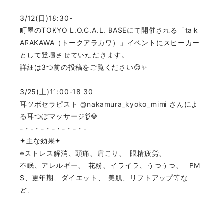
3/12(日)18:30-
町屋のTOKYO L.O.C.A.L. BASEにて開催される「talk
ARAKAWA（トークアラカワ）」イベントにスピーカー
として登壇させていただきます。
詳細は3つ前の投稿をご覧ください😊✨
3/25(土)11:00-18:30
耳ツボセラピスト
@nakamura_kyoko_mimi
さんによ
る耳つぼマッサージ👂💎
-・-・-・-・-・-・-
✦主な効果✦⁡⁡⁡⁡⁡⁡⁡⁡⁡⁡⁡⁡
※ストレス解消、頭痛、肩こり、⁡⁡⁡⁡⁡⁡⁡⁡⁡眼精疲労、⁡⁡⁡⁡⁡⁡⁡
不眠、アレルギー、⁡⁡⁡⁡⁡⁡⁡⁡花粉、⁡イライラ、うつうつ、⁡⁡⁡⁡⁡⁡⁡⁡⁡⁡⁡⁡⁡⁡⁡PM
S、更年期、⁡ダイエット、⁡⁡⁡⁡⁡⁡⁡⁡美肌、リフトアップ等な
ど。⁡⁡⁡⁡⁡⁡⁡⁡⁡⁡⁡⁡⁡⁡⁡
⁡⁡⁡⁡⁡⁡⁡⁡⁡⁡⁡⁡⁡⁡⁡⁡
⁡⁡⁡⁡⁡