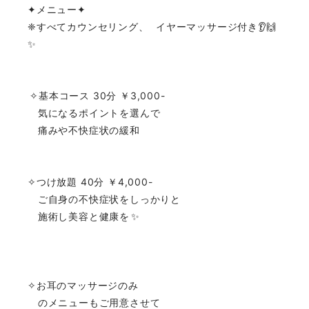
✦メニュー✦⁡⁡⁡⁡⁡⁡⁡⁡⁡⁡⁡⁡⁡⁡
❈すべてカウンセリング、⁡⁡⁡⁡⁡⁡⁡⁡⁡⁡⁡⁡⁡イヤーマッサージ付き👂🙌
✨⁡⁡⁡⁡⁡⁡⁡⁡⁡⁡⁡⁡⁡⁡
⁡⁡⁡⁡⁡⁡⁡⁡⁡⁡⁡
⁡⁡⁡⁡⁡⁡⁡⁡⁡⁡⁡
⁡⁡⁡⁡✧基本コース 30分 ￥3,000-⁡⁡⁡⁡⁡⁡⁡⁡⁡⁡⁡⁡⁡⁡
気になるポイントを選んで⁡⁡⁡⁡⁡⁡⁡⁡⁡⁡⁡⁡⁡⁡
痛みや不快症状の緩和⁡⁡⁡⁡⁡⁡⁡⁡⁡⁡⁡⁡⁡⁡
⁡⁡⁡⁡⁡⁡⁡⁡⁡⁡⁡⁡⁡⁡
⁡⁡⁡⁡⁡⁡⁡⁡⁡⁡⁡⁡⁡⁡
✧つけ放題 40分 ￥4,000-⁡⁡⁡⁡⁡⁡⁡⁡⁡⁡⁡⁡⁡⁡
ご自身の不快症状をしっかりと⁡⁡⁡⁡⁡⁡⁡⁡⁡⁡⁡⁡⁡⁡
施術し美容と健康を⁡⁡✨⁡⁡⁡⁡⁡⁡⁡⁡⁡⁡⁡⁡
⁡⁡⁡⁡⁡⁡⁡⁡⁡⁡⁡⁡⁡
⁡⁡⁡⁡⁡⁡⁡⁡⁡⁡⁡⁡⁡⁡
⁡⁡⁡⁡⁡⁡⁡⁡⁡⁡⁡⁡
✧お耳のマッサージのみ⁡⁡⁡⁡⁡⁡⁡⁡⁡⁡⁡⁡⁡⁡⁡⁡⁡
のメニューもご用意させて⁡⁡⁡⁡⁡⁡⁡⁡⁡⁡⁡⁡⁡⁡⁡⁡⁡